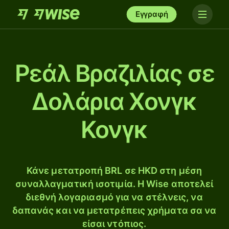
Εγγραφή
Ρεάλ Βραζιλίας σε
Δολάρια Χονγκ
Κονγκ
Κάνε μετατροπή BRL σε HKD στη μέση
συναλλαγματική ισοτιμία. Η Wise αποτελεί
διεθνή λογαριασμό για να στέλνεις, να
δαπανάς και να μετατρέπεις χρήματα σα να
είσαι ντόπιος.