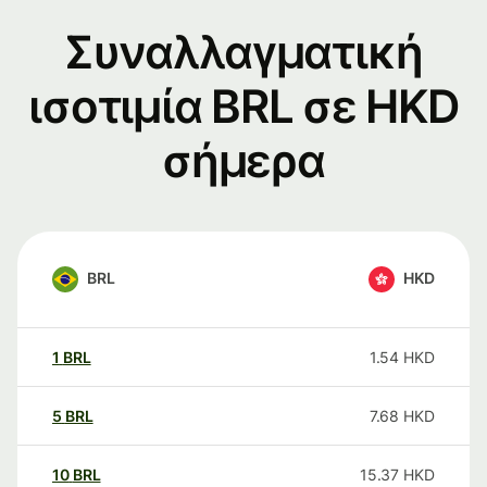
Συναλλαγματική
ισοτιμία BRL σε HKD
σήμερα
BRL
HKD
1
BRL
1.54
HKD
5
BRL
7.68
HKD
10
BRL
15.37
HKD