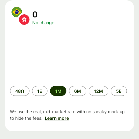
0
No change
Time
48Ω
1Ε
1M
6M
12M
5Ε
period
We use the real, mid-market rate with no sneaky mark-up
to hide the fees.
Learn more