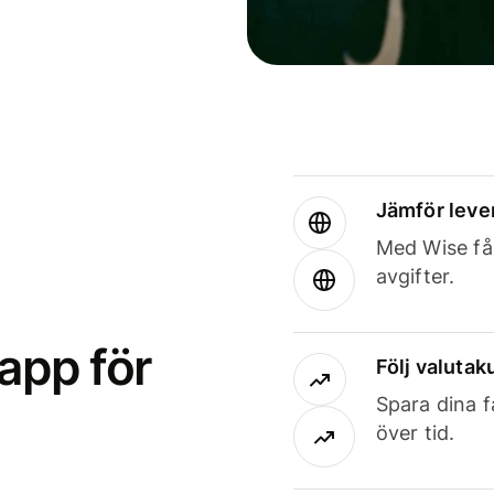
Jämför leve
Med Wise får
avgifter.
app för
Följ valutaku
Spara dina f
över tid.