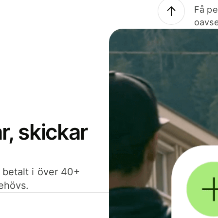
Få pe
oavse
, skickar
 betalt i över 40+
behövs.