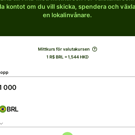
lla kontot om du vill skicka, spendera och väx
en lokalinvånare.
Mittkurs för valutakursen
1 R$ BRL = 1,544 HKD
lopp
BRL