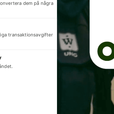
h konvertera dem på några
höga transaktionsavgifter
r
åndet.