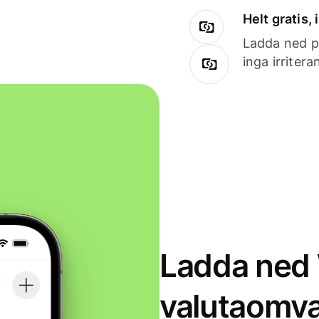
Helt gratis,
Ladda ned på
inga irriter
Ladda ned 
valutaomva