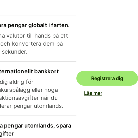
ra pengar globalt i farten.
a valutor till hands på ett
e och konvertera dem på
 sekunder.
nternationellt bankkort
Registrera dig
dig aldrig för
akurspålägg eller höga
Läs mer
aktionsavgifter när du
erar pengar utomlands.
a pengar utomlands, spara
gifter