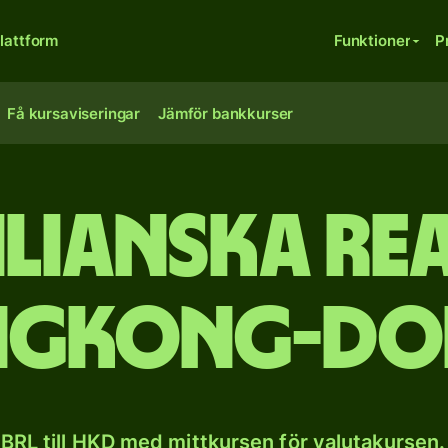
lattform
Funktioner
P
Få kursaviseringar
Jämför bankkurser
lianska rea
gkong-do
BRL till HKD med mittkursen för valutakursen.