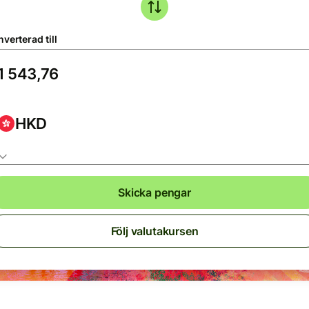
verterad till
HKD
Skicka pengar
Följ valutakursen