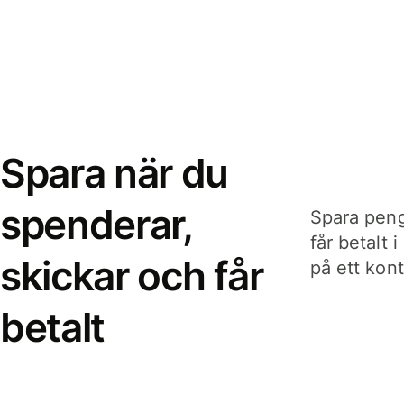
Spara när du
spenderar,
Spara peng
får betalt 
skickar och får
på ett kon
betalt