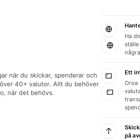
Hante
Ha din
ställ
några
Ett i
ar när du skickar, spenderar och
Oroa 
i över 40+ valutor. Allt du behöver
valut
to, när det behövs.
trans
spend
Skick
på av