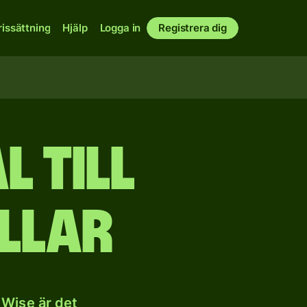
rissättning
Hjälp
Logga in
Registrera dig
l till
llar
 Wise är det