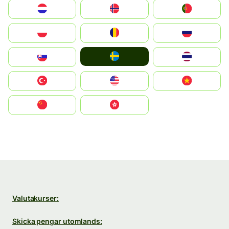
Nederland
Norge
Portugal
Polska
România
Россия
Ruoŧŧa
Slovensko
ไทย
Türkiye
United States
Vietnam
中国
中國香港特別行政區
Valutakurser:
Skicka pengar utomlands: