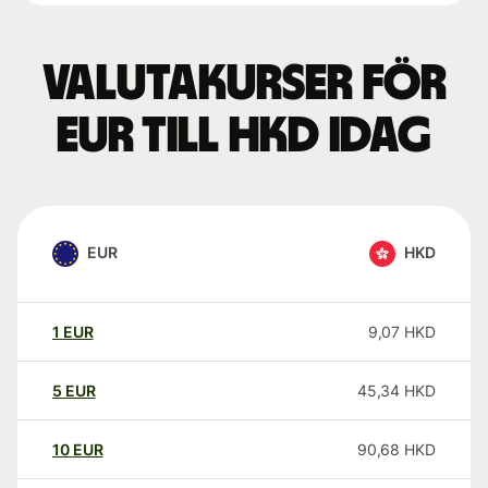
Valutakurser för
EUR till HKD idag
EUR
HKD
1
EUR
9,07
HKD
5
EUR
45,34
HKD
10
EUR
90,68
HKD