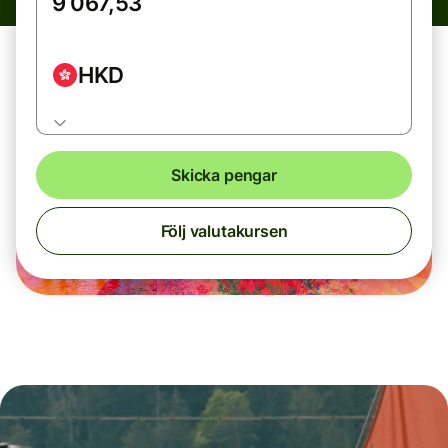
HKD
Skicka pengar
Följ valutakursen