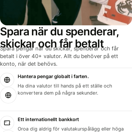
Spara när du spenderar,
skickar och får betalt
Spara pengar när du skickar, spenderar och får
betalt i över 40+ valutor. Allt du behöver på ett
konto, när det behövs.
Hantera pengar globalt i farten.
Ha dina valutor till hands på ett ställe och
konvertera dem på några sekunder.
Ett internationellt bankkort
Oroa dig aldrig för valutakurspålägg eller höga