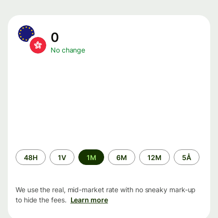
0
No change
Time
48H
1V
1M
6M
12M
5Å
period
We use the real, mid-market rate with no sneaky mark-up
to hide the fees.
Learn more