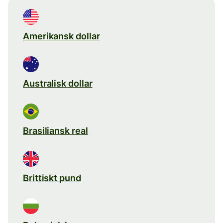
Amerikansk dollar
Australisk dollar
Brasiliansk real
Brittiskt pund