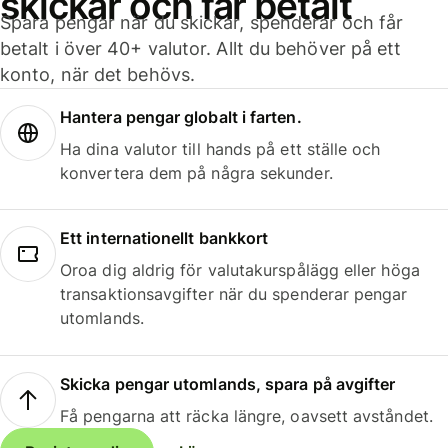
skickar och får betalt
Spara pengar när du skickar, spenderar och får
betalt i över 40+ valutor. Allt du behöver på ett
konto, när det behövs.
Hantera pengar globalt i farten.
Ha dina valutor till hands på ett ställe och
konvertera dem på några sekunder.
Ett internationellt bankkort
Oroa dig aldrig för valutakurspålägg eller höga
transaktionsavgifter när du spenderar pengar
utomlands.
Skicka pengar utomlands, spara på avgifter
Få pengarna att räcka längre, oavsett avståndet.