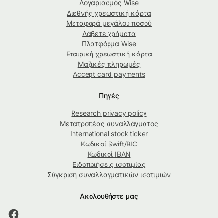
Λογαριασμός Wise
Διεθνής χρεωστική κάρτα
Μεταφορά μεγάλου ποσού
Λάβετε χρήματα
Πλατφόρμα Wise
Εταιρική χρεωστική κάρτα
Μαζικές πληρωμές
Accept card payments
Πηγές
Research privacy policy
Μετατροπέας συναλλάγματος
International stock ticker
Κωδικοί Swift/BIC
Κωδικοί IBAN
Ειδοποιήσεις ισοτιμίας
Σύγκριση συναλλαγματικών ισοτιμιών
Ακολουθήστε μας