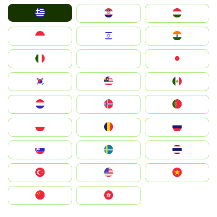
Greece
Hrvatska
Magyarország
Indonesia
Israel
India
Italia
JA
Japan
South Korea
Malay
Mexico
Nederland
Norge
Portugal
Polska
România
Россия
Slovensko
Ruoŧŧa
ไทย
Türkiye
United States
Vietnam
中国
中國香港特別行政區