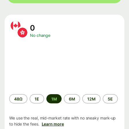
0
No change
Time
48Ω
1Ε
1M
6M
12M
5Ε
period
We use the real, mid-market rate with no sneaky mark-up
to hide the fees.
Learn more