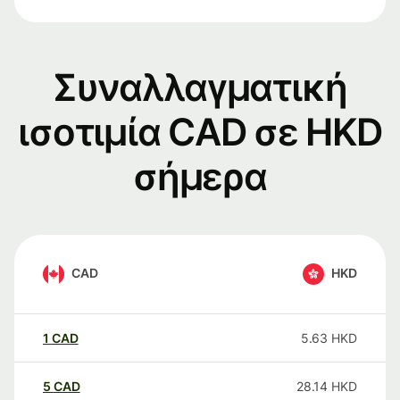
Συναλλαγματική
ισοτιμία CAD σε HKD
σήμερα
CAD
HKD
1
CAD
5.63
HKD
5
CAD
28.14
HKD