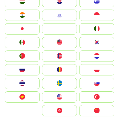
Greece
Hrvatska
Magyarország
Indonesia
Israel
India
Italia
JA
Japan
South Korea
Malay
Mexico
Nederland
Norge
Portugal
Polska
România
Россия
Slovensko
Ruoŧŧa
ไทย
Türkiye
United States
Vietnam
中国
中國香港特別行政區