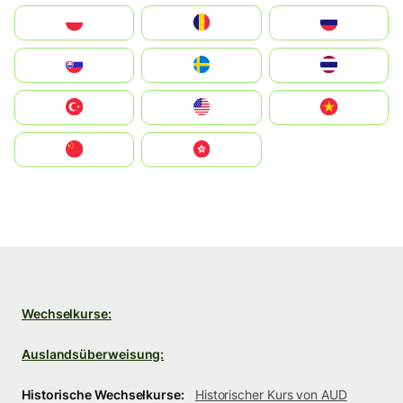
Polska
România
Россия
Slovensko
Ruoŧŧa
ไทย
Türkiye
United States
Vietnam
中国
中國香港特別行政區
Wechselkurse:
Auslandsüberweisung:
Historische Wechselkurse:
Historischer Kurs von AUD