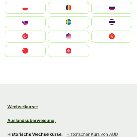
Polska
România
Россия
Slovensko
Ruoŧŧa
ไทย
Türkiye
United States
Vietnam
中国
中國香港特別行政區
Wechselkurse:
Auslandsüberweisung:
Historische Wechselkurse:
Historischer Kurs von AUD