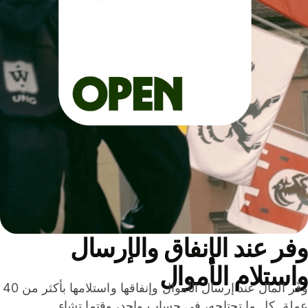
ر عند الإنفاق والإرسال
ستلام الأموال
وفّر المال عند إرسال الأموال وإنفاقها واستلامها بأكثر من 40
لة. كل ما تحتاجه، في حساب واحد، وقتما تشاء.