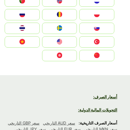
Nederland
Norge
Portugal
Polska
România
Россия
Slovensko
Ruoŧŧa
ไทย
Türkiye
United States
Vietnam
中国
中國香港特別行政區
أسعار الصرف:
التحويلات المالية الدولية:
أسعار الصرف التاريخية:
سعر AUD التاريخي
سعر GBP التاريخي
سعر MXN التاريخي
سعر EUR التاريخي
سعر JPY التاريخي