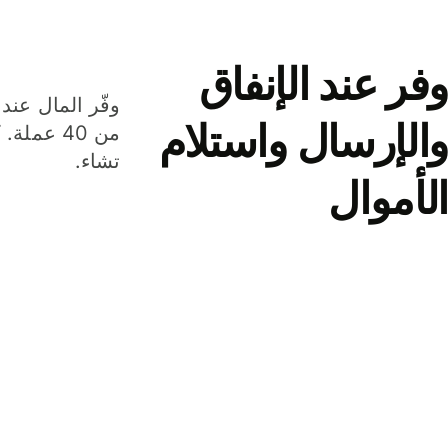
وفر عند الإنفاق
وفّر المال عند 
والإرسال واستلام
من 40 عم
تشاء.
الأموال