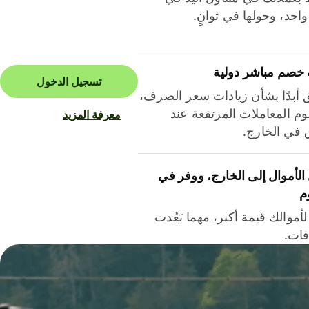
احد، وحولها في ثوانٍ.
 خصم مباشر دولية
تسجيل الدخول
ق أبدًا بشأن زيادات سعر الصرف،
م المعاملات المرتفعة عند
معرفة المزيد
ق في الخارج.
لأموال إلى الخارج، ووفر في
م
أموالك قيمة أكبر، مهما بَعُدت
فات.