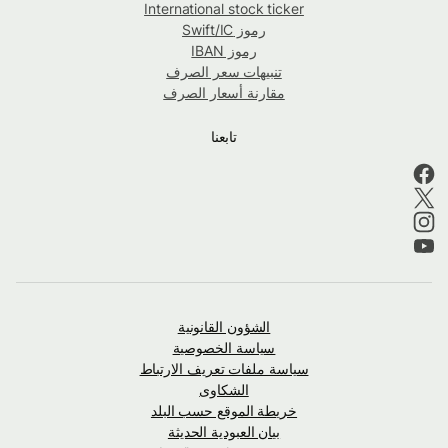
International stock ticker
رموز Swift/IC
رموز IBAN
تنبيهات سعر الصرف
مقارنة أسعار الصرف
تابعنا
الشؤون القانونية
سياسة الخصوصية
سياسة ملفات تعريف الارتباط
الشكاوى
خريطة الموقع حسب البلد
بيان العبودية الحديثة