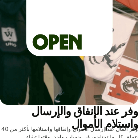
ر عند الإنفاق والإرسال
ستلام الأموال
وفّر المال عند إرسال الأموال وإنفاقها واستلامها بأكثر من 40
لة. كل ما تحتاجه، في حساب واحد، وقتما تشاء.