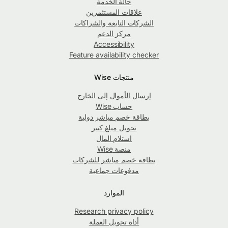
حالة الخدمة
علاقات المستثمرين
الشركات التابعة والشراكات
مركز الدعم
Accessibility
Feature availability checker
منتجات Wise
إرسال الأموال إلى الخارج
حساب Wise
بطاقة خصم مباشر دولية
تحويل مبلغ كبير
استلام المال
منصة Wise
بطاقة خصم مباشر للشركات
مدفوعات جماعية
الموارد
Research privacy policy
أداة تحويل العملة