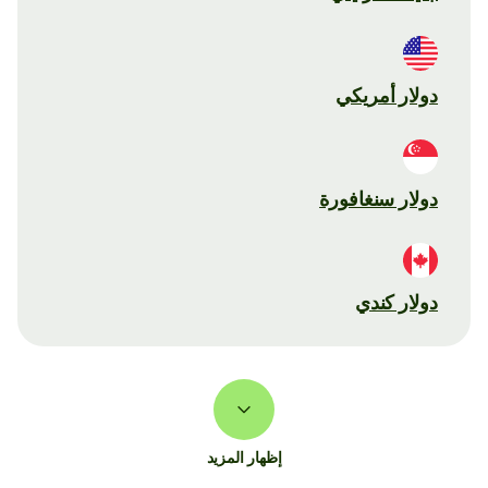
دولار أمريكي
دولار سنغافورة
دولار كندي
إظهار المزيد