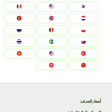
South Korea
Malay
Mexico
Nederland
Norge
Portugal
Polska
România
Россия
Slovensko
Ruoŧŧa
ไทย
Türkiye
United States
Vietnam
中国
中國香港特別行政區
أسعار الصرف: