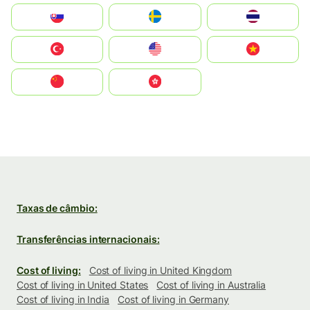
Slovensko
Ruoŧŧa
ไทย
Türkiye
United States
Vietnam
中国
中國香港特別行政區
Taxas de câmbio:
Transferências internacionais:
Cost of living:
Cost of living in United Kingdom
Cost of living in United States
Cost of living in Australia
Cost of living in India
Cost of living in Germany