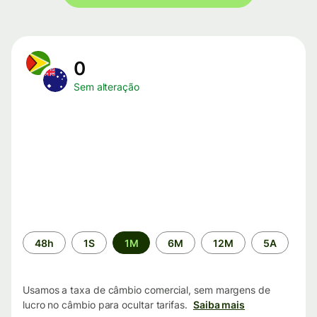
0
Sem alteração
Período
48h
1S
1M
6M
12M
5A
de
tempo
Usamos a taxa de câmbio comercial, sem margens de
lucro no câmbio para ocultar tarifas.
Saiba mais