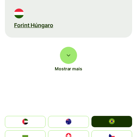
Forint Húngaro
Mostrar mais
Brazil
الإمارات العربية المتحدة
Australia
България
Switzerland
Czechia