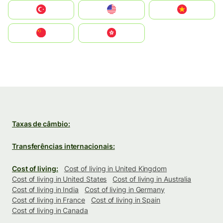
Türkiye
United States
Vietnam
中国
中國香港特別行政區
Taxas de câmbio:
Transferências internacionais:
Cost of living:
Cost of living in United Kingdom
Cost of living in United States
Cost of living in Australia
Cost of living in India
Cost of living in Germany
Cost of living in France
Cost of living in Spain
Cost of living in Canada