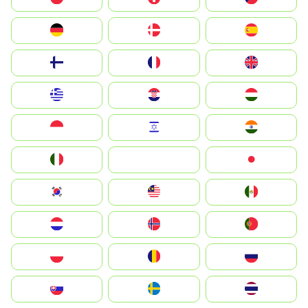
Deutschland
Denmark
España
Suomi
France
United Kingdom
Greece
Hrvatska
Magyarország
Indonesia
Israel
India
Italia
JA
Japan
South Korea
Malay
Mexico
Nederland
Norge
Portugal
Polska
România
Россия
Slovensko
Ruoŧŧa
ไทย