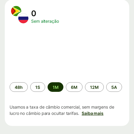
0
Sem alteração
Período
48h
1S
1M
6M
12M
5A
de
tempo
Usamos a taxa de câmbio comercial, sem margens de
lucro no câmbio para ocultar tarifas.
Saiba mais