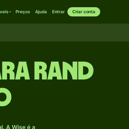
veis
Preços
Ajuda
Entrar
Criar conta
ara Rand
o
. A Wise é a