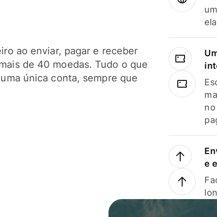
um
el
ro ao enviar, pagar e receber
Um
mais de 40 moedas. Tudo o que
in
 uma única conta, sempre que
Es
ma
no
pa
En
e 
Faç
lo