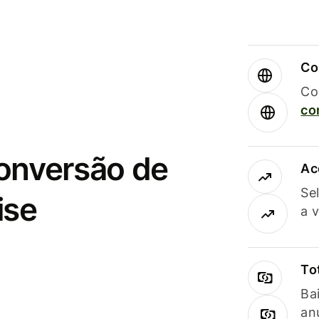
Co
Co
co
conversão de
Ac
Se
ise
a 
To
Ba
an