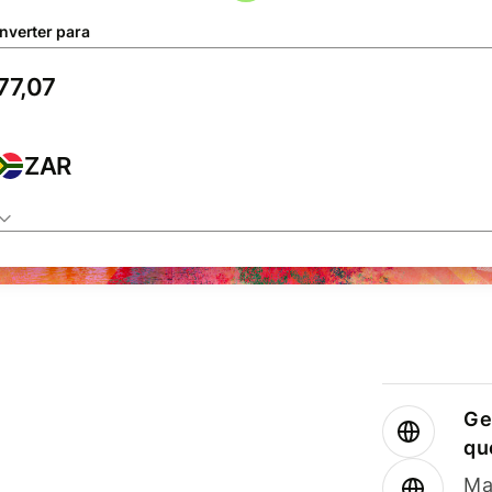
nverter para
ZAR
Ge
qu
Ma