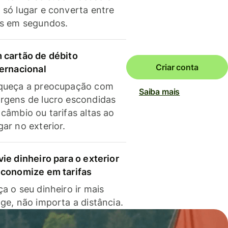
 só lugar e converta entre
as em segundos.
 cartão de débito
Criar conta
ternacional
queça a preocupação com
Saiba mais
rgens de lucro escondidas
 câmbio ou tarifas altas ao
gar no exterior.
vie dinheiro para o exterior
economize em tarifas
a o seu dinheiro ir mais
nge, não importa a distância.