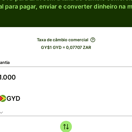
l para pagar, enviar e converter dinheiro na m
Taxa de câmbio comercial
GY$1 GYD = 0,07707 ZAR
antia
GYD