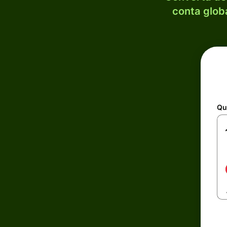
conta globa
Qu