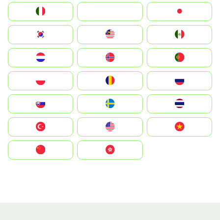
Italia
JA
Japan
South Korea
Malay
Mexico
Nederland
Norge
Portugal
Polska
România
Россия
Slovensko
Ruoŧŧa
ไทย
Türkiye
United States
Vietnam
中国
中國香港特別行政區