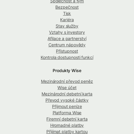
Společnost a tým
Bezpečnost
Tisk
Kariéra
Stav služby
Vztahy s investory
Afilace a partnerství
Centrum nápovědy
Přístupnost
Kontrola dostupnosti funkcí
Produkty Wise
Mezinárodní převod peněz
Wise účet
Mezinárodní debetní karta
Převod vysoké částky
Přijmout peníze
Platforma Wise
Firemní debetní karta
Hromadné platby
Přijímat platby kartou