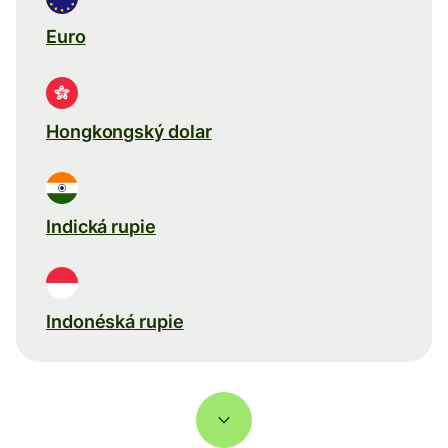
Euro
Hongkongský dolar
Indická rupie
Indonéská rupie