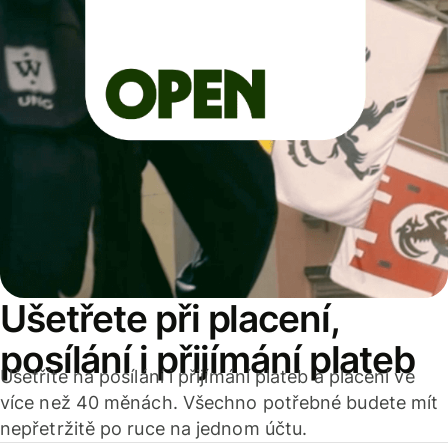
Ušetřete při placení,
posílání i přijímání plateb
Ušetříte na posílání i přijímání plateb a placení ve
více než 40 měnách. Všechno potřebné budete mít
nepřetržitě po ruce na jednom účtu.