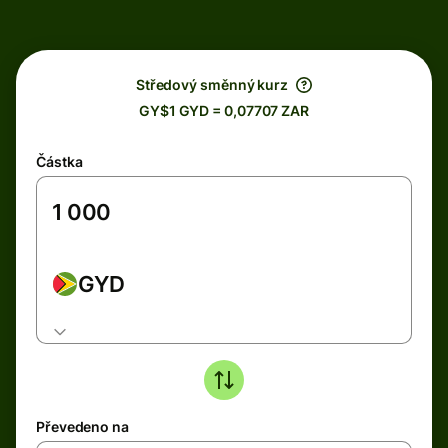
Středový směnný kurz
GY$1 GYD = 0,07707 ZAR
Částka
GYD
Převedeno na