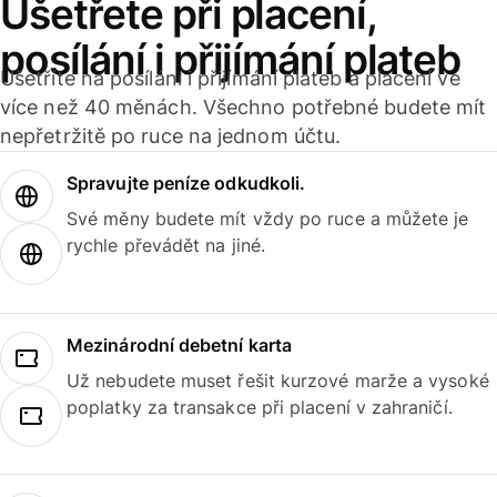
Ušetřete při placení,
posílání i přijímání plateb
Ušetříte na posílání i přijímání plateb a placení ve
více než 40 měnách. Všechno potřebné budete mít
nepřetržitě po ruce na jednom účtu.
Spravujte peníze odkudkoli.
Své měny budete mít vždy po ruce a můžete je
rychle převádět na jiné.
Mezinárodní debetní karta
Už nebudete muset řešit kurzové marže a vysoké
poplatky za transakce při placení v zahraničí.