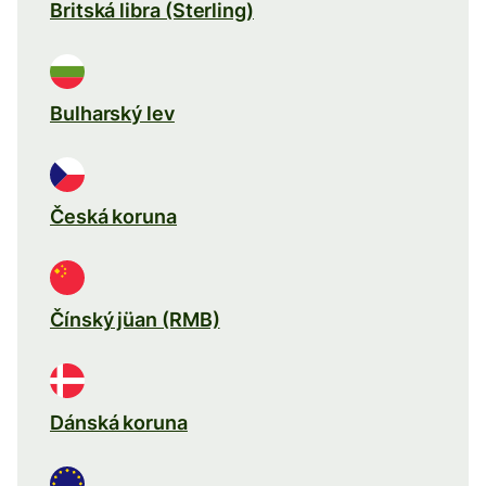
Britská libra (Sterling)
Bulharský lev
Česká koruna
Čínský jüan (RMB)
Dánská koruna