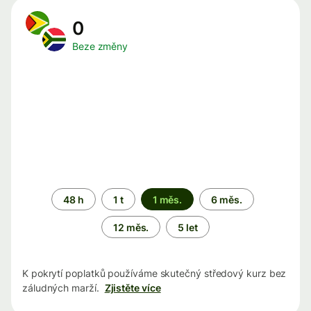
0
Beze změny
Časové
48 h
1 t
1 měs.
6 měs.
období
12 měs.
5 let
K pokrytí poplatků používáme skutečný středový kurz bez
záludných marží.
Zjistěte více