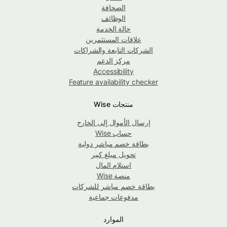
الصحافة
الوظائف
حالة الخدمة
علاقات المستثمرين
الشركات التابعة والشراكات
مركز الدعم
Accessibility
Feature availability checker
منتجات Wise
إرسال الأموال إلى الخارج
حساب Wise
بطاقة خصم مباشر دولية
تحويل مبلغ كبير
استلام المال
منصة Wise
بطاقة خصم مباشر للشركات
مدفوعات جماعية
الموارد