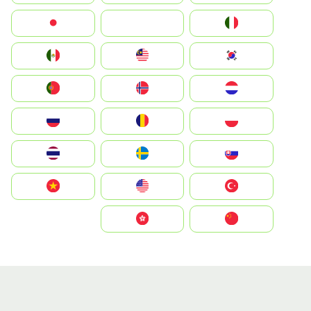
Italia
JA
Japan
South Korea
Malay
Mexico
Nederland
Norge
Portugal
Polska
România
Россия
Slovensko
Ruoŧŧa
ไทย
Türkiye
United States
Vietnam
中国
中國香港特別行政區