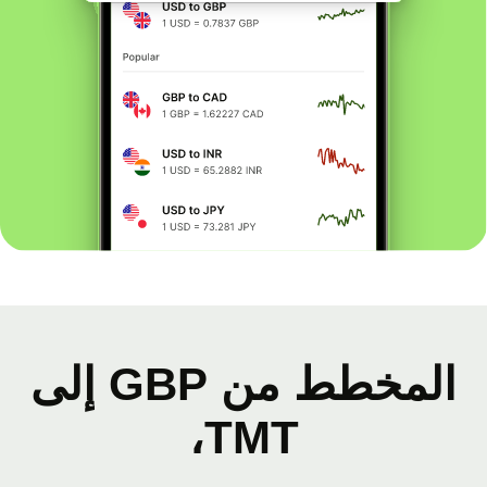
المخطط من GBP إلى
TMT،