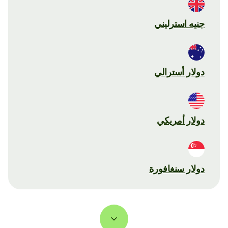
جنيه استرليني
دولار أسترالي
دولار أمريكي
دولار سنغافورة