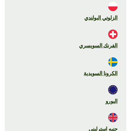
الزلوتي البولندي
الفرنك السويسري
الكرونا السويدية
اليورو
جنيه استرليني