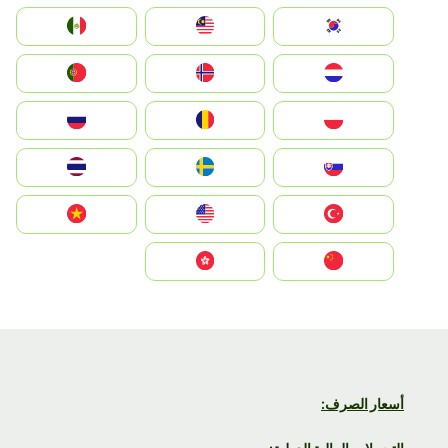
South Korea
Malay
Mexico
Nederland
Norge
Portugal
Polska
România
Россия
Slovensko
Ruoŧŧa
ไทย
Türkiye
United States
Vietnam
中国
中國香港特別行政區
أسعار الصرف: