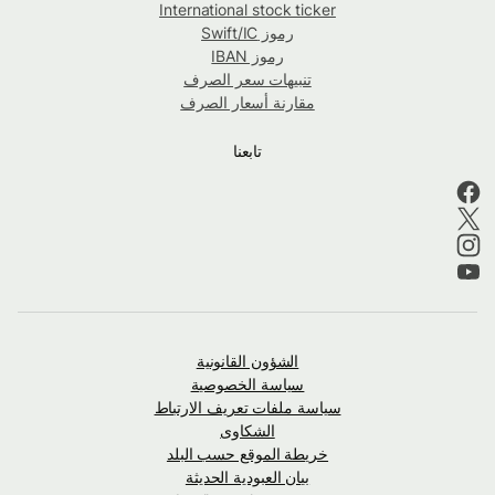
International stock ticker
رموز Swift/IC
رموز IBAN
تنبيهات سعر الصرف
مقارنة أسعار الصرف
تابعنا
الشؤون القانونية
سياسة الخصوصية
سياسة ملفات تعريف الارتباط
الشكاوى
خريطة الموقع حسب البلد
بيان العبودية الحديثة