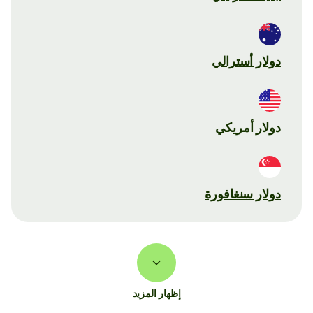
دولار أسترالي
دولار أمريكي
دولار سنغافورة
إظهار المزيد