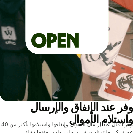
ر عند الإنفاق والإرسال
ستلام الأموال
وفّر المال عند إرسال الأموال وإنفاقها واستلامها بأكثر من 40
لة. كل ما تحتاجه، في حساب واحد، وقتما تشاء.