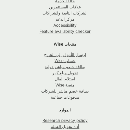
حالة الخدمة
علاقات المستثمرين
الشركات التابعة والشراكات
مركز الدعم
Accessibility
Feature availability checker
منتجات Wise
إرسال الأموال إلى الخارج
حساب Wise
بطاقة خصم مباشر دولية
تحويل مبلغ كبير
استلام المال
منصة Wise
بطاقة خصم مباشر للشركات
مدفوعات جماعية
الموارد
Research privacy policy
أداة تحويل العملة