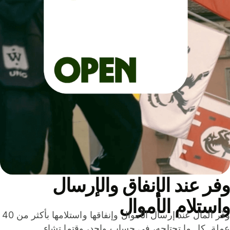
ر عند الإنفاق والإرسال
ستلام الأموال
وفّر المال عند إرسال الأموال وإنفاقها واستلامها بأكثر من 40
لة. كل ما تحتاجه، في حساب واحد، وقتما تشاء.