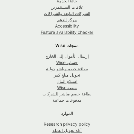
حالة الخدمة
علاقات المستثمرين
الشركات التابعة والشراكات
مركز الدعم
Accessibility
Feature availability checker
منتجات Wise
إرسال الأموال إلى الخارج
حساب Wise
بطاقة خصم مباشر دولية
تحويل مبلغ كبير
استلام المال
منصة Wise
بطاقة خصم مباشر للشركات
مدفوعات جماعية
الموارد
Research privacy policy
أداة تحويل العملة