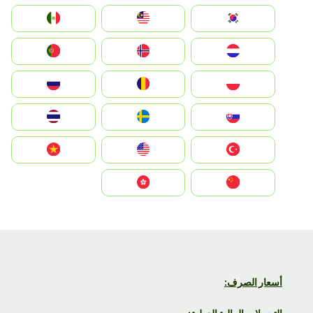
South Korea
Malay
Mexico
Nederland
Norge
Portugal
Polska
România
Россия
Slovensko
Ruoŧŧa
ไทย
Türkiye
United States
Vietnam
中国
中國香港特別行政區
أسعار الصرف: