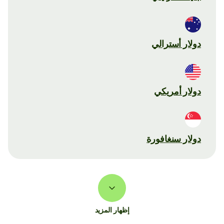
دولار أسترالي
دولار أمريكي
دولار سنغافورة
إظهار المزيد