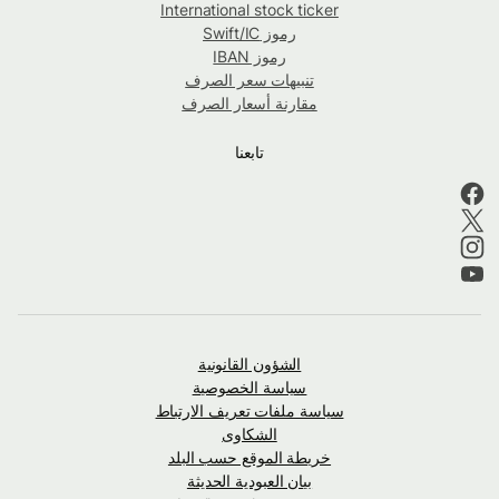
International stock ticker
رموز Swift/IC
رموز IBAN
تنبيهات سعر الصرف
مقارنة أسعار الصرف
تابعنا
الشؤون القانونية
سياسة الخصوصية
سياسة ملفات تعريف الارتباط
الشكاوى
خريطة الموقع حسب البلد
بيان العبودية الحديثة