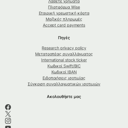
Λάβετε χρήματα
Πλατφόρμα Wise
Εταιρική χρεωστική κάρτα
Μαζικές πληρωμές
Accept card payments
Πηγές
Research privacy policy
Μετατροπέας συναλλάγματος
International stock ticker
Κωδικοί Swift/BIC
Κωδικοί IBAN
Ειδοποιήσεις ισοτιμίας
Σύγκριση συναλλαγματικών ισοτιμιών
Ακολουθήστε μας