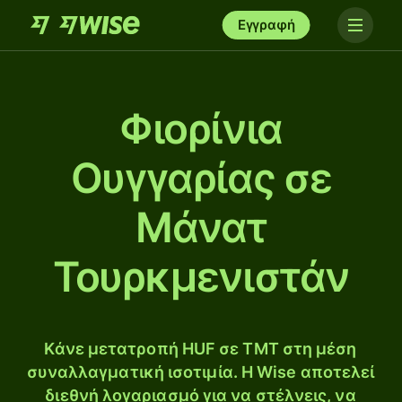
Εγγραφή
Φιορίνια
Ουγγαρίας σε
Μάνατ
Τουρκμενιστάν
Κάνε μετατροπή HUF σε TMT στη μέση
συναλλαγματική ισοτιμία. Η Wise αποτελεί
διεθνή λογαριασμό για να στέλνεις, να