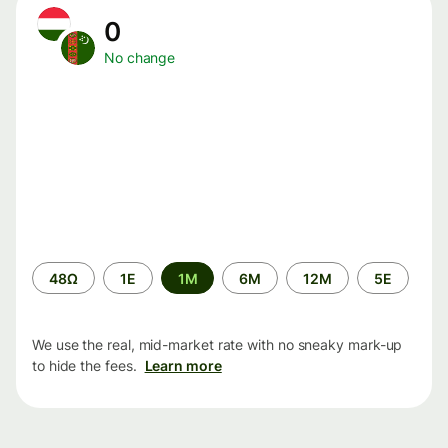
0
No change
Time
48Ω
1Ε
1M
6M
12M
5Ε
period
We use the real, mid-market rate with no sneaky mark-up
to hide the fees.
Learn more