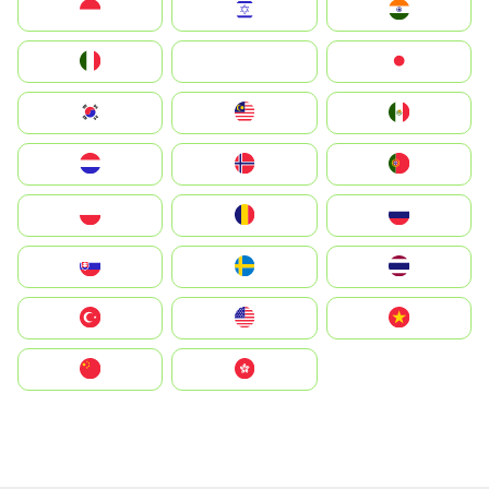
Indonesia
Israel
India
Italia
JA
Japan
South Korea
Malay
Mexico
Nederland
Norge
Portugal
Polska
România
Россия
Slovensko
Ruoŧŧa
ไทย
Türkiye
United States
Vietnam
中国
中國香港特別行政區