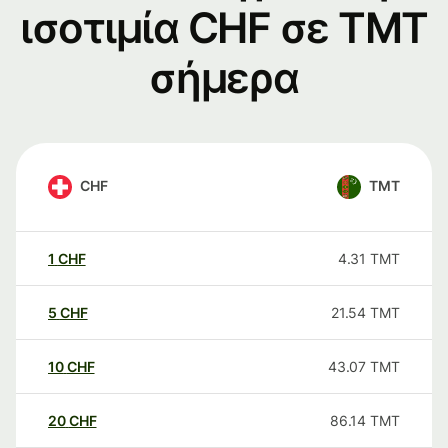
ισοτιμία CHF σε TMT
σήμερα
CHF
TMT
1
CHF
4.31
TMT
5
CHF
21.54
TMT
10
CHF
43.07
TMT
20
CHF
86.14
TMT