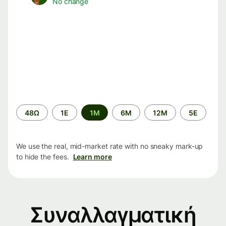
No change
Time
48Ω
1Ε
1M
6M
12M
5Ε
period
We use the real, mid-market rate with no sneaky mark-up
to hide the fees.
Learn more
Συναλλαγματική