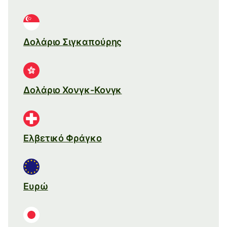
Δολάριο Σιγκαπούρης
Δολάριο Χονγκ-Κονγκ
Ελβετικό Φράγκο
Ευρώ