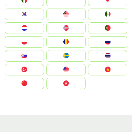
Italia
JA
Japan
South Korea
Malay
Mexico
Nederland
Norge
Portugal
Polska
România
Россия
Slovensko
Ruoŧŧa
ไทย
Türkiye
United States
Vietnam
中国
中國香港特別行政區