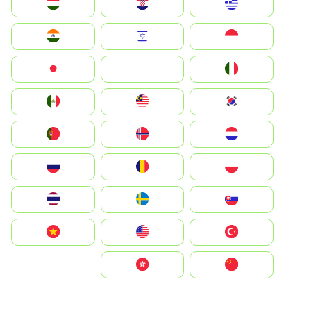
Greece
Hrvatska
Magyarország
Indonesia
Israel
India
Italia
JA
Japan
South Korea
Malay
Mexico
Nederland
Norge
Portugal
Polska
România
Россия
Slovensko
Ruoŧŧa
ไทย
Türkiye
United States
Vietnam
中国
中國香港特別行政區