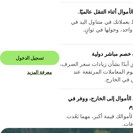
لأموال أثناء التنقل عالميًا.
بعملاتك في متناول اليد في
احد، وحولها في ثوانٍ.
 خصم مباشر دولية
تسجيل الدخول
ق أبدًا بشأن زيادات سعر الصرف،
م المعاملات المرتفعة عند
معرفة المزيد
ق في الخارج.
لأموال إلى الخارج، ووفر في
م
أموالك قيمة أكبر، مهما بَعُدت
فات.