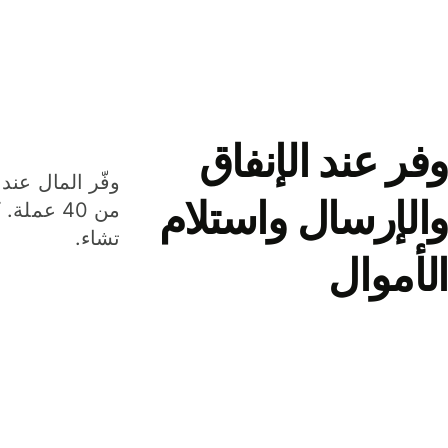
وفر عند الإنفاق
وفّر المال عند 
والإرسال واستلام
من 40 عم
تشاء.
الأموال