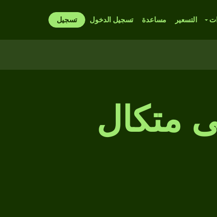
ات
التسعير
مساعدة
تسجيل الدخول
تسجيل
ى متكال