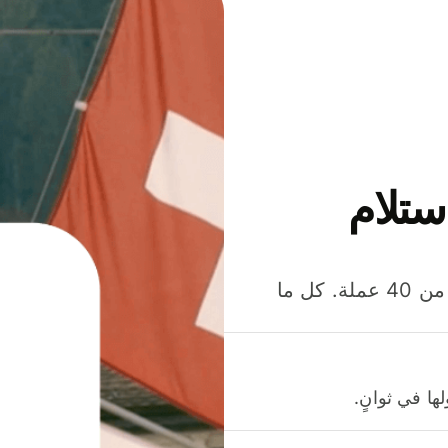
ستلام
وفّر المال عند إرسال الأموال وإنفاقها واستلامها بأكثر من 40 عملة. كل ما
ا في ثوانٍ.