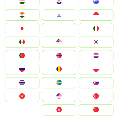
Greece
Hrvatska
Magyarország
Indonesia
Israel
India
Italia
JA
Japan
South Korea
Malay
Mexico
Nederland
Norge
Portugal
Polska
România
Россия
Slovensko
Ruoŧŧa
ไทย
Türkiye
United States
Vietnam
中国
中國香港特別行政區