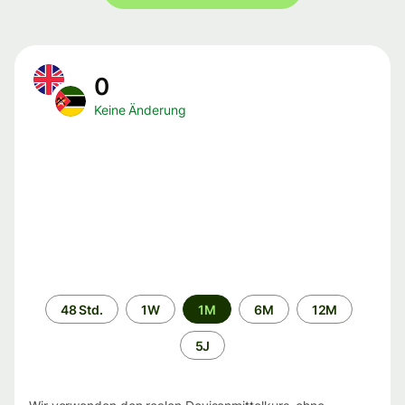
0
Keine Änderung
Zeitraum
48 Std.
1W
1M
6M
12M
5J