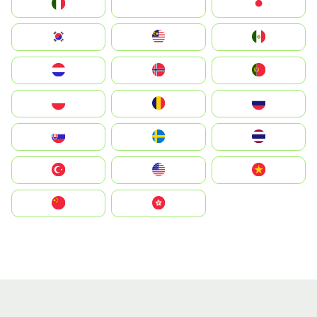
Italia
JA
Japan
South Korea
Malay
Mexico
Nederland
Norge
Portugal
Polska
România
Россия
Slovensko
Ruoŧŧa
ไทย
Türkiye
United States
Vietnam
中国
中國香港特別行政區