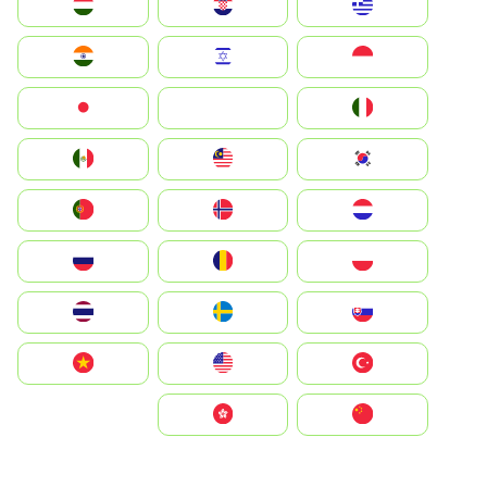
Greece
Hrvatska
Magyarország
Indonesia
Israel
India
Italia
JA
Japan
South Korea
Malay
Mexico
Nederland
Norge
Portugal
Polska
România
Россия
Slovensko
Ruoŧŧa
ไทย
Türkiye
United States
Vietnam
中国
中國香港特別行政區