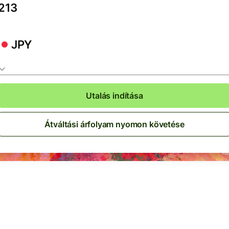
JPY
Utalás indítása
Átváltási árfolyam nyomon követése