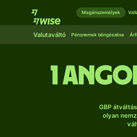
Magánszemélyek
Vál
Valutaváltó
Pénznemek böngészése
Árf
1 ango
GBP átváltá
olyan nemze
vál