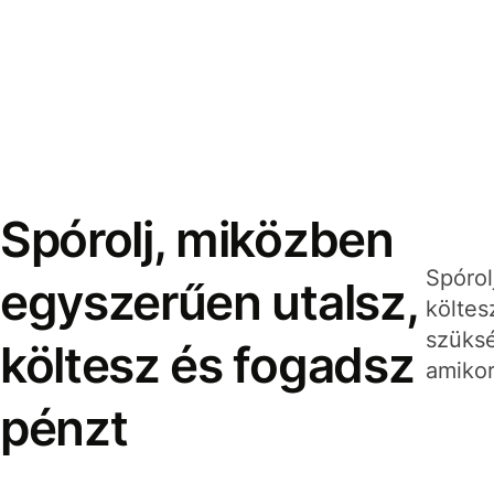
Spórolj, miközben
Spórol
egyszerűen utalsz,
költes
szüksé
költesz és fogadsz
amikor
pénzt