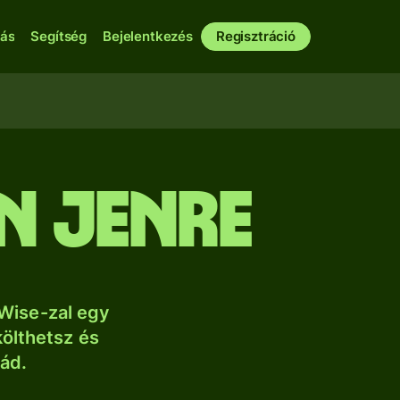
bás
Segítség
Bejelentkezés
Regisztráció
n jenre
Wise-zal egy
költhetsz és
lád.