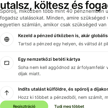
utalsz, költesz és fog
Spórolj, miközben több mint 40 pénznemben ut
fogadsz utalásokat. Minden, amire szükséged 
egyetlen számlán, amikor csak szükséged van 
Kezeld a pénzed útközben is, akár globális
Tartsd a pénzed egy helyen, és váltsd át pil
Egy nemzetközi betéti kártya
Soha nem kell aggódnod az árfolyamfelár 
díjak miatt.
Indíts utalást külföldre, és spórolj a díjako
Hozz ki többet a pénzedből, nem számít, me
Regisztráció
Tudj meg többet