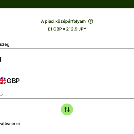
A piaci középárfolyam
£1 GBP = 212,9 JPY
szeg
GBP
áltva erre