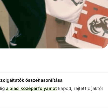
szolgáltatók összehasonlítása
dig
a piaci középárfolyamot
kapod, rejtett díjaktól