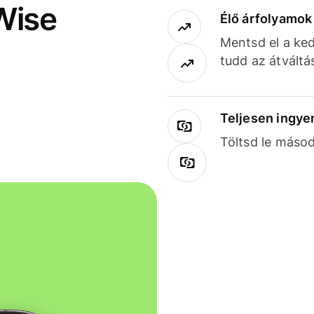
Wise
Élő árfolyamo
Mentsd el a ked
tudd az átváltá
Teljesen ingye
Töltsd le másod