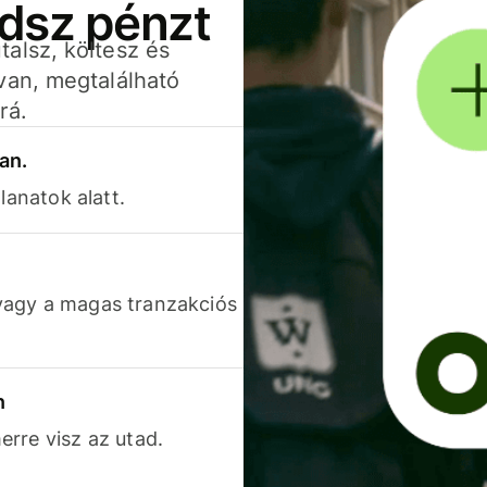
adsz pénzt
alsz, költesz és
van, megtalálható
rá.
an.
lanatok alatt.
vagy a magas tranzakciós
n
rre visz az utad.