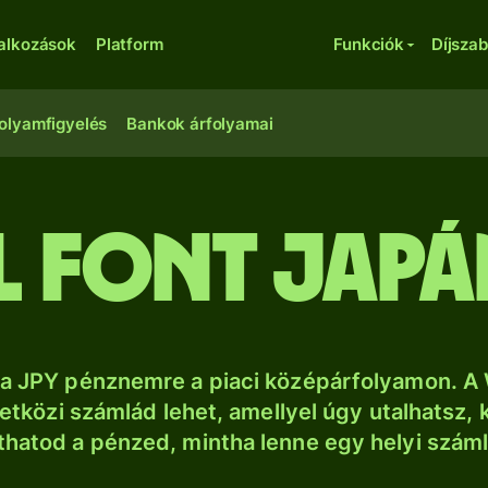
lalkozások
Platform
Funkciók
Díjsza
olyamfigyelés
Bankok árfolyamai
l font japá
sa JPY pénznemre a piaci középárfolyamon. A 
tközi számlád lehet, amellyel úgy utalhatsz, 
thatod a pénzed, mintha lenne egy helyi szám