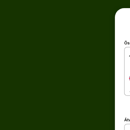
Ös
Átv