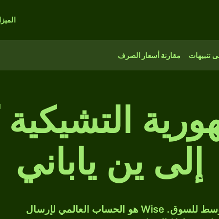
الميز
 تنبيهات
مقارنة أسعار الصرف
ورية التشيكية
إلى ين ياباني
حوّل CZK إلى JPY بسعر الصرف المتوسط للسوق. Wise هو الحساب العالمي لإرسال