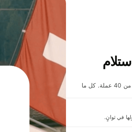
ستلام
وفّر المال عند إرسال الأموال وإنفاقها واستلامها بأكثر من 40 عملة. كل ما
ا في ثوانٍ.