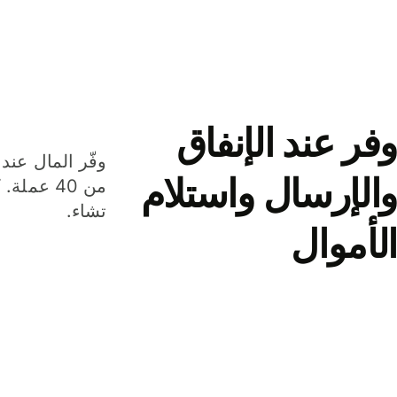
وفر عند الإنفاق
وفّر المال عند 
والإرسال واستلام
من 40 عم
تشاء.
الأموال