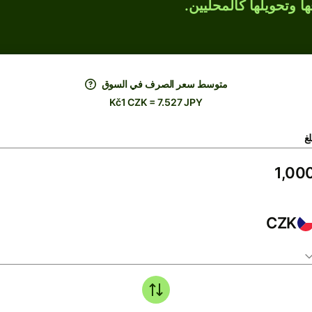
ها وتحويلها كالمحليين.
متوسط ​​سعر الصرف في السوق
Kč1 CZK = 7.527 JPY
لغ
CZK