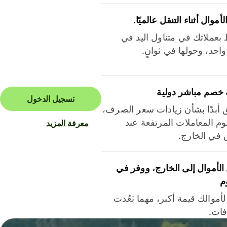
لأموال أثناء التنقل عالميًا.
بعملاتك في متناول اليد في
احد، وحولها في ثوانٍ.
 خصم مباشر دولية
تسجيل الدخول
ق أبدًا بشأن زيادات سعر الصرف،
م المعاملات المرتفعة عند
معرفة المزيد
ق في الخارج.
لأموال إلى الخارج، ووفر في
م
أموالك قيمة أكبر، مهما بَعُدت
فات.