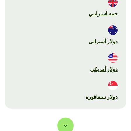
جنيه استرليني
دولار أسترالي
دولار أمريكي
دولار سنغافورة