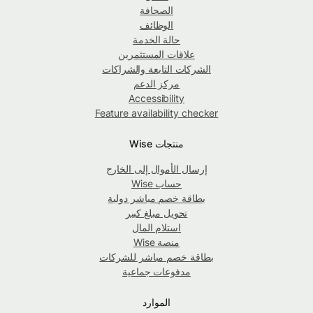
الصحافة
الوظائف
حالة الخدمة
علاقات المستثمرين
الشركات التابعة والشراكات
مركز الدعم
Accessibility
Feature availability checker
منتجات Wise
إرسال الأموال إلى الخارج
حساب Wise
بطاقة خصم مباشر دولية
تحويل مبلغ كبير
استلام المال
منصة Wise
بطاقة خصم مباشر للشركات
مدفوعات جماعية
الموارد