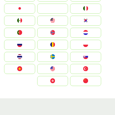
Italia
JA
Japan
South Korea
Malay
Mexico
Nederland
Norge
Portugal
Polska
România
Россия
Slovensko
Ruoŧŧa
ไทย
Türkiye
United States
Vietnam
中国
中國香港特別行政區