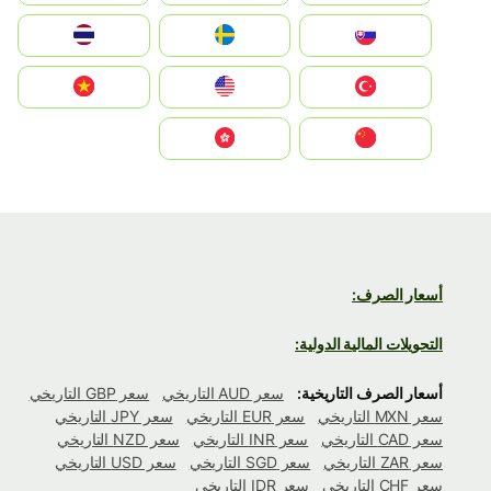
Slovensko
Ruoŧŧa
ไทย
Türkiye
United States
Vietnam
中国
中國香港特別行政區
أسعار الصرف:
التحويلات المالية الدولية:
أسعار الصرف التاريخية:
سعر AUD التاريخي
سعر GBP التاريخي
سعر MXN التاريخي
سعر EUR التاريخي
سعر JPY التاريخي
سعر CAD التاريخي
سعر INR التاريخي
سعر NZD التاريخي
سعر ZAR التاريخي
سعر SGD التاريخي
سعر USD التاريخي
سعر CHF التاريخي
سعر IDR التاريخي