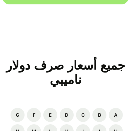
جميع أسعار صرف دولار
ناميبي
G
F
E
D
C
B
A