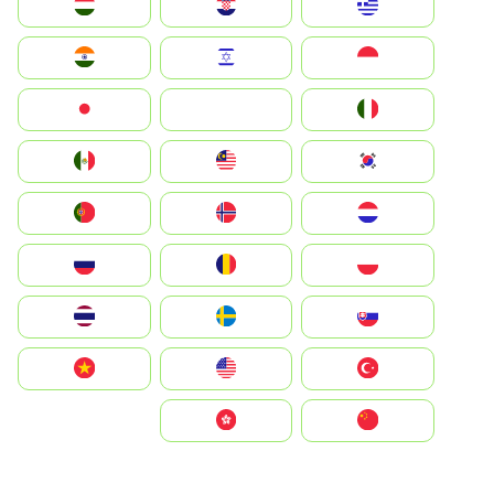
Greece
Hrvatska
Magyarország
Indonesia
Israel
India
Italia
JA
Japan
South Korea
Malay
Mexico
Nederland
Norge
Portugal
Polska
România
Россия
Slovensko
Ruoŧŧa
ไทย
Türkiye
United States
Vietnam
中国
中國香港特別行政區