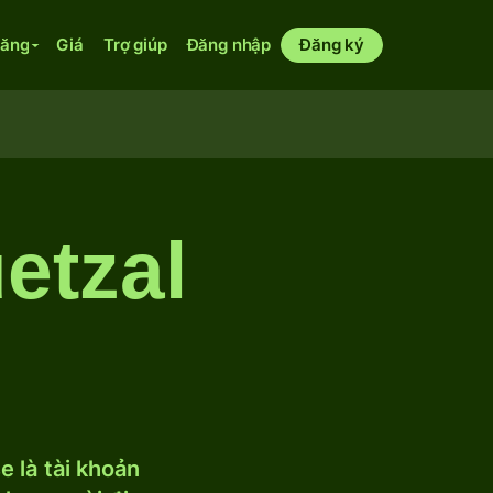
năng
Giá
Trợ giúp
Đăng nhập
Đăng ký
etzal
 là tài khoản