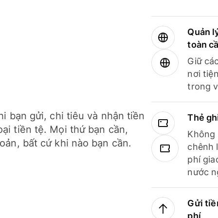
Quản lý
toàn c
Giữ các
nơi tiệ
trong v
hi bạn gửi, chi tiêu và nhận tiền
Thẻ gh
ại tiền tệ. Mọi thứ bạn cần,
Không b
hoản, bất cứ khi nào bạn cần.
chênh l
phí gia
nước n
Gửi tiề
phí