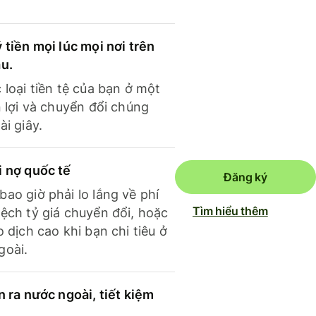
 tiền mọi lúc mọi nơi trên
ầu.
 loại tiền tệ của bạn ở một
n lợi và chuyển đổi chúng
ài giây.
i nợ quốc tế
Đăng ký
ao giờ phải lo lắng về phí
Tìm hiểu thêm
ệch tỷ giá chuyển đổi, hoặc
o dịch cao khi bạn chi tiêu ở
goài.
n ra nước ngoài, tiết kiệm