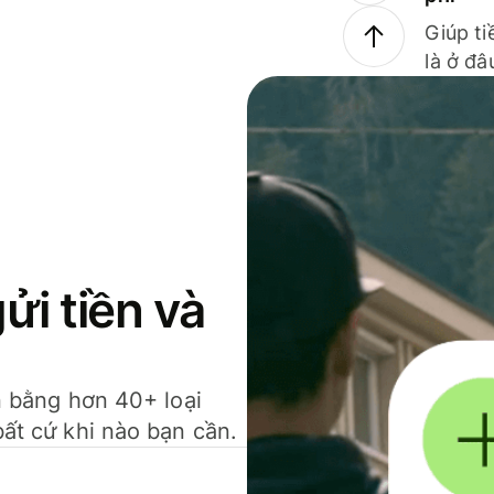
Giúp ti
là ở đâ
gửi tiền và
ền bằng hơn 40+ loại
bất cứ khi nào bạn cần.