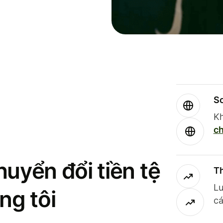
So
Kh
ch
uyển đổi tiền tệ
Th
Lư
ng tôi
cá