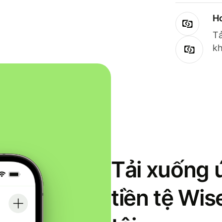
Ho
Tả
kh
Tải xuống 
tiền tệ Wi