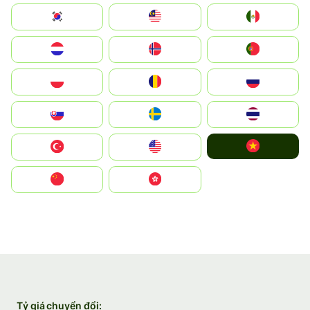
South Korea
Malay
Mexico
Nederland
Norge
Portugal
Polska
România
Россия
Slovensko
Ruoŧŧa
ไทย
Vietnam
Türkiye
United States
中国
中國香港特別行政區
Tỷ giá chuyển đổi: