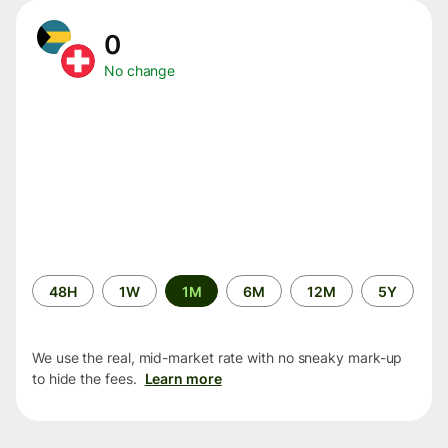
0
No change
Time
48H
1W
1M
6M
12M
5Y
period
We use the real, mid-market rate with no sneaky mark-up
to hide the fees.
Learn more