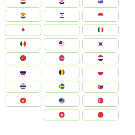
Greece
Hrvatska
Magyarország
Indonesia
Israel
India
Italia
JA
Japan
South Korea
Malay
Mexico
Nederland
Norge
Portugal
Polska
România
Россия
Slovensko
Ruoŧŧa
ไทย
Türkiye
United States
Vietnam
中国
中國香港特別行政區