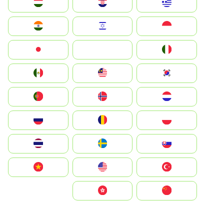
Greece
Hrvatska
Magyarország
Indonesia
Israel
India
Italia
JA
Japan
South Korea
Malay
Mexico
Nederland
Norge
Portugal
Polska
România
Россия
Slovensko
Ruoŧŧa
ไทย
Türkiye
United States
Vietnam
中国
中國香港特別行政區