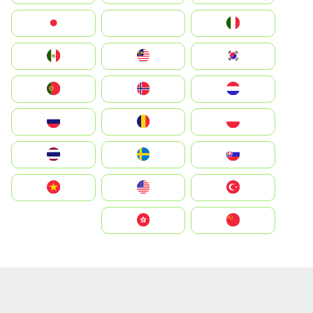
Italia
JA
Japan
South Korea
Malay
Mexico
Nederland
Norge
Portugal
Polska
România
Россия
Slovensko
Ruoŧŧa
ไทย
Türkiye
United States
Vietnam
中国
中國香港特別行政區