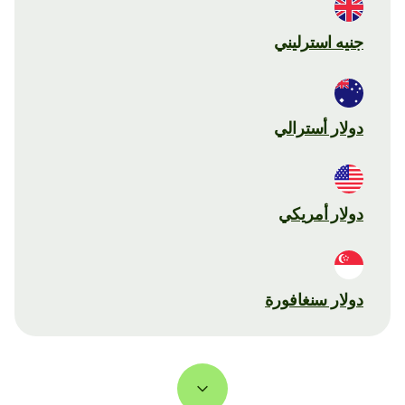
جنيه استرليني
دولار أسترالي
دولار أمريكي
دولار سنغافورة