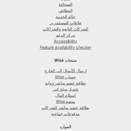
الصحافة
الوظائف
حالة الخدمة
علاقات المستثمرين
الشركات التابعة والشراكات
مركز الدعم
Accessibility
Feature availability checker
منتجات Wise
إرسال الأموال إلى الخارج
حساب Wise
بطاقة خصم مباشر دولية
تحويل مبلغ كبير
استلام المال
منصة Wise
بطاقة خصم مباشر للشركات
مدفوعات جماعية
الموارد