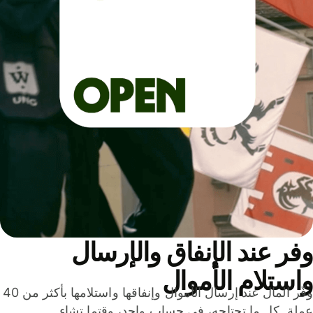
ر عند الإنفاق والإرسال
ستلام الأموال
وفّر المال عند إرسال الأموال وإنفاقها واستلامها بأكثر من 40
لة. كل ما تحتاجه، في حساب واحد، وقتما تشاء.