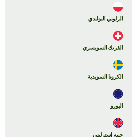
الزلوتي البولندي
الفرنك السويسري
الكرونا السويدية
اليورو
جنيه استرليني