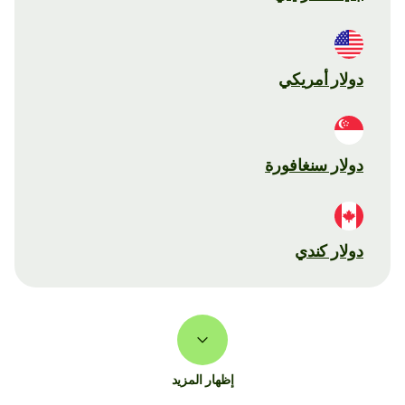
دولار أمريكي
دولار سنغافورة
دولار كندي
إظهار المزيد