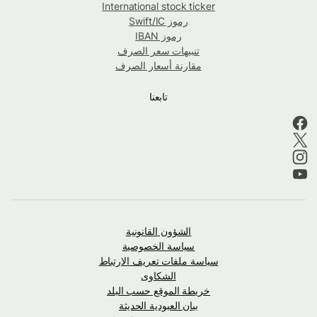
International stock ticker
رموز Swift/IC
رموز IBAN
تنبيهات سعر الصرف
مقارنة أسعار الصرف
تابعنا
الشؤون القانونية
سياسة الخصوصية
سياسة ملفات تعريف الارتباط
الشكاوى
خريطة الموقع حسب البلد
بيان العبودية الحديثة