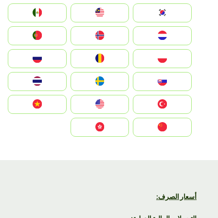
South Korea
Malay
Mexico
Nederland
Norge
Portugal
Polska
România
Россия
Slovensko
Ruoŧŧa
ไทย
Türkiye
United States
Vietnam
中国
中國香港特別行政區
أسعار الصرف: