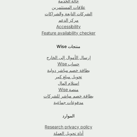
حالة الخدمة
علاقات المستثمرين
الشركات التابعة والشراكات
مركز الدعم
Accessibility
Feature availability checker
منتجات Wise
إرسال الأموال إلى الخارج
حساب Wise
بطاقة خصم مباشر دولية
تحويل مبلغ كبير
استلام المال
منصة Wise
بطاقة خصم مباشر للشركات
مدفوعات جماعية
الموارد
Research privacy policy
أداة تحويل العملة