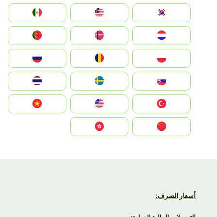
South Korea
Malay
Mexico
Nederland
Norge
Portugal
Polska
România
Россия
Slovensko
Ruoŧŧa
ไทย
Türkiye
United States
Vietnam
中国
中國香港特別行政區
أسعار الصرف: