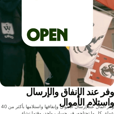
ر عند الإنفاق والإرسال
ستلام الأموال
وفّر المال عند إرسال الأموال وإنفاقها واستلامها بأكثر من 40
لة. كل ما تحتاجه، في حساب واحد، وقتما تشاء.