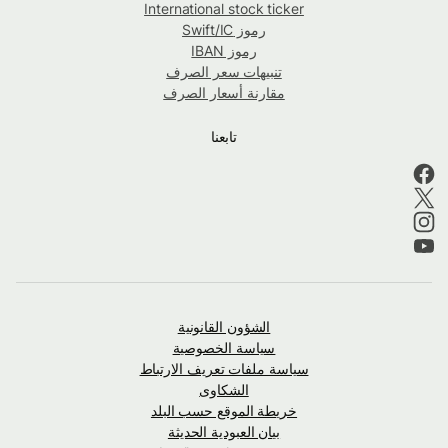
International stock ticker
رموز Swift/IC
رموز IBAN
تنبيهات سعر الصرف
مقارنة أسعار الصرف
تابعنا
الشؤون القانونية
سياسة الخصوصية
سياسة ملفات تعريف الارتباط
الشكاوى
خريطة الموقع حسب البلد
بيان العبودية الحديثة