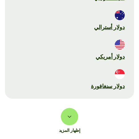
دولار أسترالي
دولار أمريكي
دولار سنغافورة
إظهار المزيد