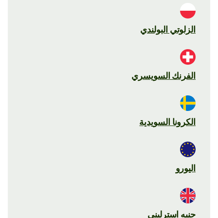
الزلوتي البولندي
الفرنك السويسري
الكرونا السويدية
اليورو
جنيه استرليني