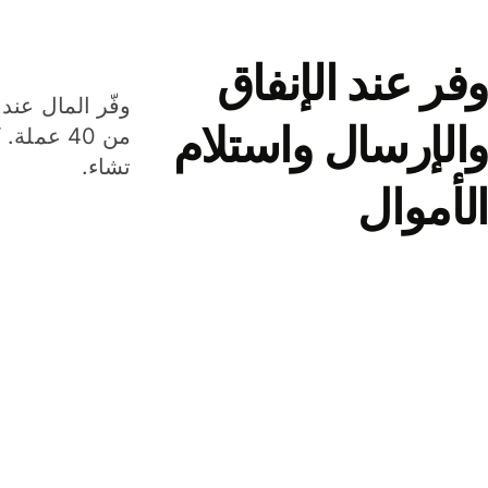
وفر عند الإنفاق
وفّر المال عند 
والإرسال واستلام
من 40 عم
تشاء.
الأموال