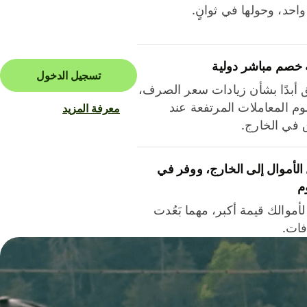
احد، وحولها في ثوانٍ.
 خصم مباشر دولية
تسجيل الدخول
ق أبدًا بشأن زيادات سعر الصرف،
م المعاملات المرتفعة عند
معرفة المزيد
ق في الخارج.
لأموال إلى الخارج، ووفر في
م
أموالك قيمة أكبر، مهما بَعُدت
فات.