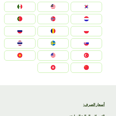
South Korea
Malay
Mexico
Nederland
Norge
Portugal
Polska
România
Россия
Slovensko
Ruoŧŧa
ไทย
Türkiye
United States
Vietnam
中国
中國香港特別行政區
أسعار الصرف: