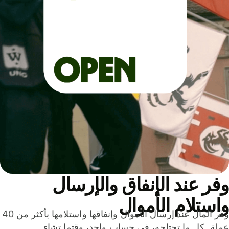
ر عند الإنفاق والإرسال
ستلام الأموال
وفّر المال عند إرسال الأموال وإنفاقها واستلامها بأكثر من 40
لة. كل ما تحتاجه، في حساب واحد، وقتما تشاء.