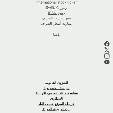
International stock ticker
رموز Swift/IC
رموز IBAN
تنبيهات سعر الصرف
مقارنة أسعار الصرف
تابعنا
الشؤون القانونية
سياسة الخصوصية
سياسة ملفات تعريف الارتباط
الشكاوى
خريطة الموقع حسب البلد
بيان العبودية الحديثة