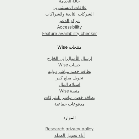
حالة الخدمة
علاقات المستثمرين
الشركات التابعة والشراكات
مركز الدعم
Accessibility
Feature availability checker
منتجات Wise
إرسال الأموال إلى الخارج
حساب Wise
بطاقة خصم مباشر دولية
تحويل مبلغ كبير
استلام المال
منصة Wise
بطاقة خصم مباشر للشركات
مدفوعات جماعية
الموارد
Research privacy policy
أداة تحويل العملة