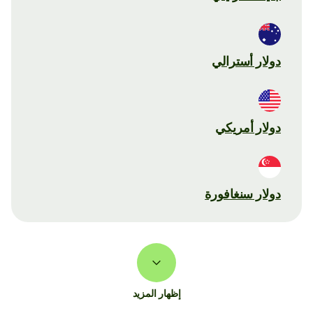
دولار أسترالي
دولار أمريكي
دولار سنغافورة
إظهار المزيد