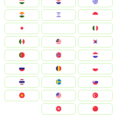
Greece
Hrvatska
Magyarország
Indonesia
Israel
India
Italia
JA
Japan
South Korea
Malay
Mexico
Nederland
Norge
Portugal
Polska
România
Россия
Slovensko
Ruoŧŧa
ไทย
Türkiye
United States
Vietnam
中国
中國香港特別行政區