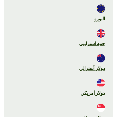
اليورو
جنيه استرليني
دولار أسترالي
دولار أمريكي