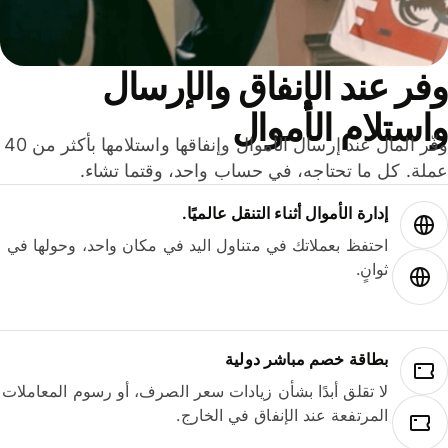
ر عند الإنفاق والإرسال
ستلام الأموال
وفّر المال عند إرسال الأموال وإنفاقها واستلامها بأكثر من 40
لة. كل ما تحتاجه، في حساب واحد، وقتما تشاء.
إدارة الأموال أثناء التنقل عالميًا.
احتفظ بعملاتك في متناول اليد في مكان واحد، وحولها في
ثوانٍ.
بطاقة خصم مباشر دولية
لا تقلق أبدًا بشأن زيادات سعر الصرف، أو رسوم المعاملات
المرتفعة عند الإنفاق في الخارج.