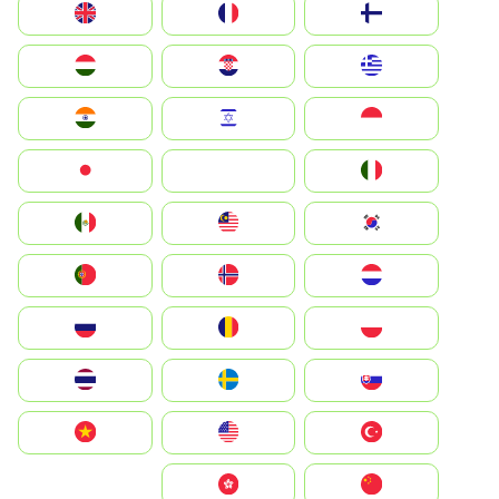
Suomi
France
United Kingdom
Greece
Hrvatska
Magyarország
Indonesia
Israel
India
Italia
JA
Japan
South Korea
Malay
Mexico
Nederland
Norge
Portugal
Polska
România
Россия
Slovensko
Ruoŧŧa
ไทย
Türkiye
United States
Vietnam
中国
中國香港特別行政區