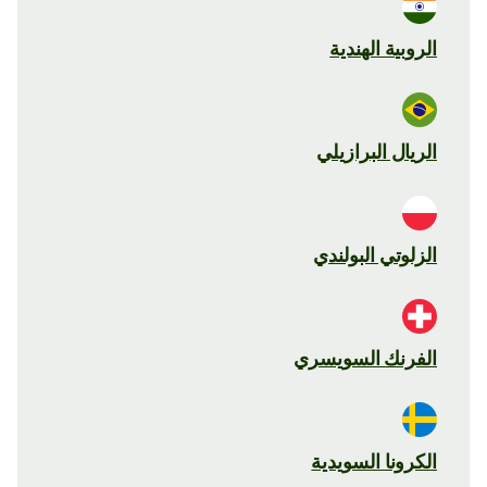
الروبية الهندية
الريال البرازيلي
الزلوتي البولندي
الفرنك السويسري
الكرونا السويدية