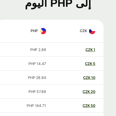
إلى PHP اليوم
PHP
CZK
PHP
2.89
CZK
1
PHP
14.47
CZK
5
PHP
28.94
CZK
10
PHP
57.89
CZK
20
PHP
144.71
CZK
50