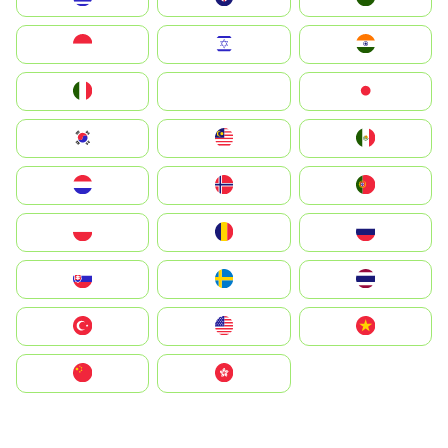
Indonesia
Israel
India
Italia
JA
Japan
South Korea
Malay
Mexico
Nederland
Norge
Portugal
Polska
România
Россия
Slovensko
Ruoŧŧa
ไทย
Türkiye
United States
Vietnam
中国
中國香港特別行政區