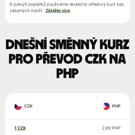
K pokrytí poplatků používáme skutečný středový kurz bez
záludných marží.
Zjistěte více
Dnešní směnný kurz
pro převod CZK na
PHP
CZK
PHP
1
CZK
2.89
PHP