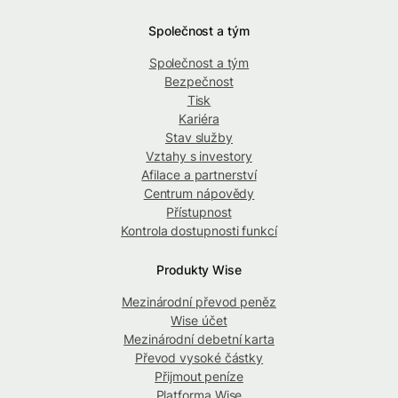
Společnost a tým
Společnost a tým
Bezpečnost
Tisk
Kariéra
Stav služby
Vztahy s investory
Afilace a partnerství
Centrum nápovědy
Přístupnost
Kontrola dostupnosti funkcí
Produkty Wise
Mezinárodní převod peněz
Wise účet
Mezinárodní debetní karta
Převod vysoké částky
Přijmout peníze
Platforma Wise