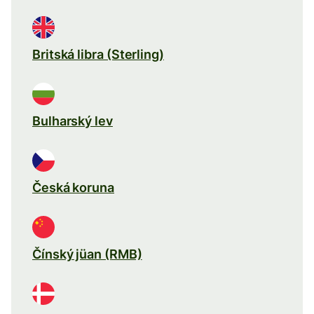
Britská libra (Sterling)
Bulharský lev
Česká koruna
Čínský jüan (RMB)