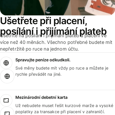
Ušetřete při placení,
posílání i přijímání plateb
Ušetříte na posílání i přijímání plateb a placení ve
více než 40 měnách. Všechno potřebné budete mít
nepřetržitě po ruce na jednom účtu.
Spravujte peníze odkudkoli.
Své měny budete mít vždy po ruce a můžete je
rychle převádět na jiné.
Mezinárodní debetní karta
Už nebudete muset řešit kurzové marže a vysoké
poplatky za transakce při placení v zahraničí.