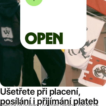
Ušetřete při placení,
posílání i přijímání plateb
Ušetříte na posílání i přijímání plateb a placení ve