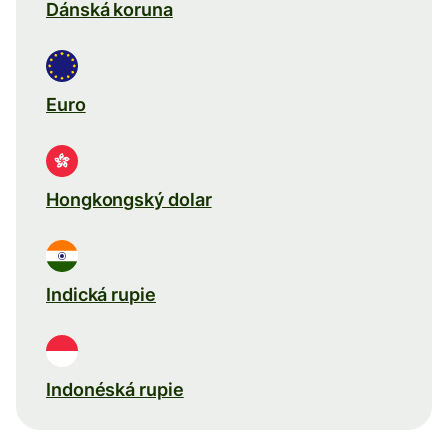
Dánská koruna
Euro
Hongkongský dolar
Indická rupie
Indonéská rupie