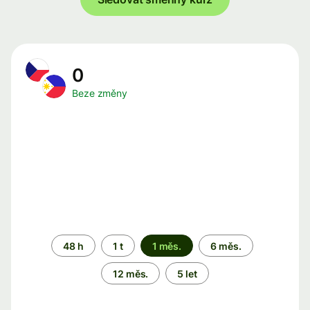
0
Beze změny
Časové
48 h
1 t
1 měs.
6 měs.
období
12 měs.
5 let