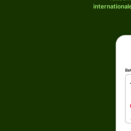
internationa
Be