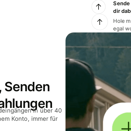
Sende 
dir da
Hole m
egal w
, Senden
ahlungen
deingängen in über 40
inem Konto, immer für