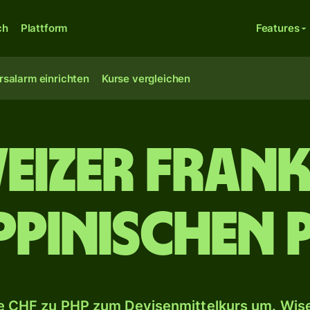
ch
Plattform
Features
rsalarm einrichten
Kurse vergleichen
eizer Frank
ippinischen 
 CHF zu PHP zum Devisenmittelkurs um. Wise