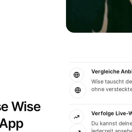
Vergleiche Anb
Wise tauscht d
ohne versteckt
se Wise
Verfolge Live-
-App
Du kannst dein
jederzeit anseh