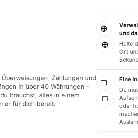
Verwal
und da
Halte 
Ort und
Sekund
i Überweisungen, Zahlungen und
Eine i
ängen in über 40 Währungen –
Du mus
 du brauchst, alles in einem
Aufsch
mer für dich bereit.
oder h
machen
Ausland