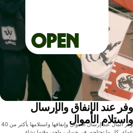
ر عند الإنفاق والإرسال
ستلام الأموال
وفّر المال عند إرسال الأموال وإنفاقها واستلامها بأكثر من 40
لة. كل ما تحتاجه، في حساب واحد، وقتما تشاء.