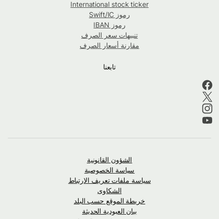
International stock ticker
رموز Swift/IC
رموز IBAN
تنبيهات سعر الصرف
مقارنة أسعار الصرف
تابعنا
الشؤون القانونية
سياسة الخصوصية
سياسة ملفات تعريف الارتباط
الشكاوى
خريطة الموقع حسب البلد
بيان العبودية الحديثة