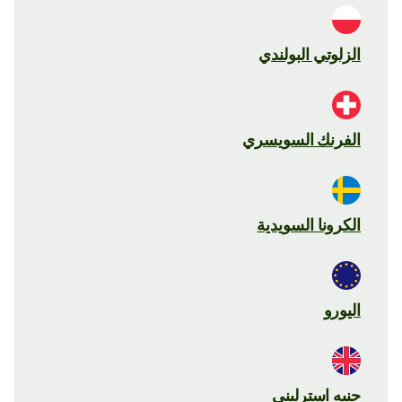
الزلوتي البولندي
الفرنك السويسري
الكرونا السويدية
اليورو
جنيه استرليني