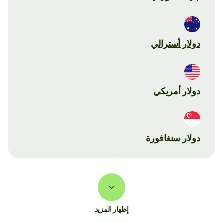
دولار أسترالي
دولار أمريكي
دولار سنغافورة
إظهار المزيد