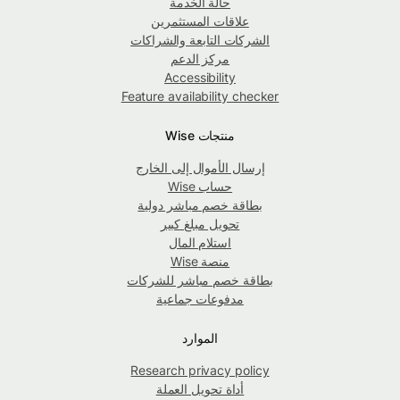
حالة الخدمة
علاقات المستثمرين
الشركات التابعة والشراكات
مركز الدعم
Accessibility
Feature availability checker
منتجات Wise
إرسال الأموال إلى الخارج
حساب Wise
بطاقة خصم مباشر دولية
تحويل مبلغ كبير
استلام المال
منصة Wise
بطاقة خصم مباشر للشركات
مدفوعات جماعية
الموارد
Research privacy policy
أداة تحويل العملة