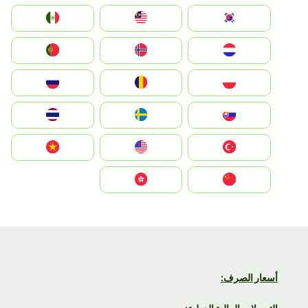
South Korea
Malay
Mexico
Nederland
Norge
Portugal
Polska
România
Россия
Slovensko
Ruoŧŧa
ไทย
Türkiye
United States
Vietnam
中国
中國香港特別行政區
أسعار الصرف: