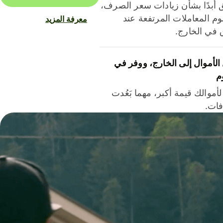
ق أبدًا بشأن زيادات سعر الصرف،
م المعاملات المرتفعة عند
معرفة المزيد
ق في الخارج.
لأموال إلى الخارج، ووفر في
م
أموالك قيمة أكبر، مهما بَعُدت
فات.