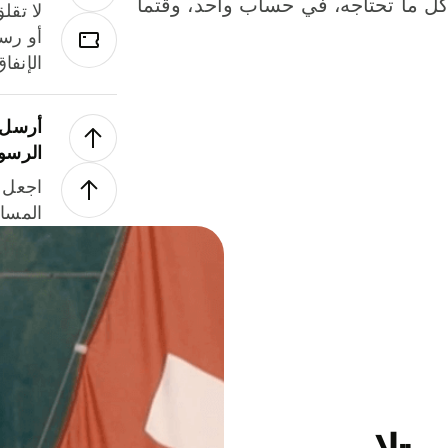
لة. كل ما تحتاجه، في حساب واحد، وقتما
لا تقل
أو رسو
الإنفا
أرسل ا
الرسو
اجعل ل
المسا