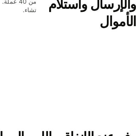
والإرسال واستلام
من 40 عم
تشاء.
الأموال