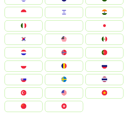
Indonesia
Israel
India
Italia
JA
Japan
South Korea
Malay
Mexico
Nederland
Norge
Portugal
Polska
România
Россия
Slovensko
Ruoŧŧa
ไทย
Türkiye
United States
Vietnam
中国
中國香港特別行政區