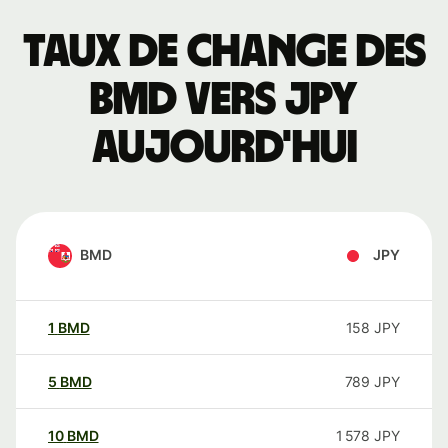
Taux de change des
BMD vers JPY
aujourd'hui
BMD
JPY
1
BMD
158
JPY
5
BMD
789
JPY
10
BMD
1 578
JPY