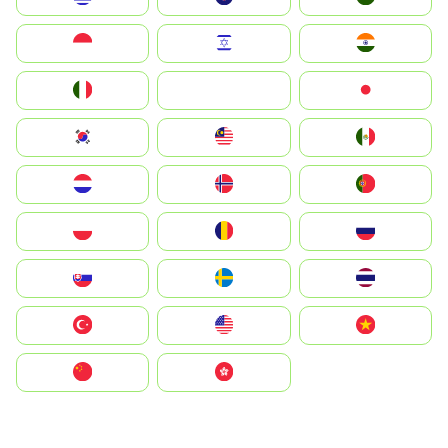
Indonesia
Israel
India
Italia
JA
Japan
South Korea
Malay
Mexico
Nederland
Norge
Portugal
Polska
România
Россия
Slovensko
Ruoŧŧa
ไทย
Türkiye
United States
Vietnam
中国
中國香港特別行政區