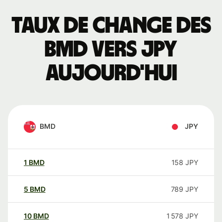
Taux de change des
BMD vers JPY
aujourd'hui
BMD
JPY
1
BMD
158
JPY
5
BMD
789
JPY
10
BMD
1 578
JPY