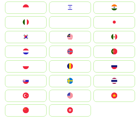
Indonesia
Israel
India
Italia
JA
Japan
South Korea
Malay
Mexico
Nederland
Norge
Portugal
Polska
România
Россия
Slovensko
Ruoŧŧa
ไทย
Türkiye
United States
Vietnam
中国
中國香港特別行政區