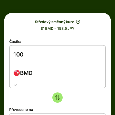
Středový směnný kurz
$1 BMD = 158.5 JPY
Částka
BMD
Převedeno na