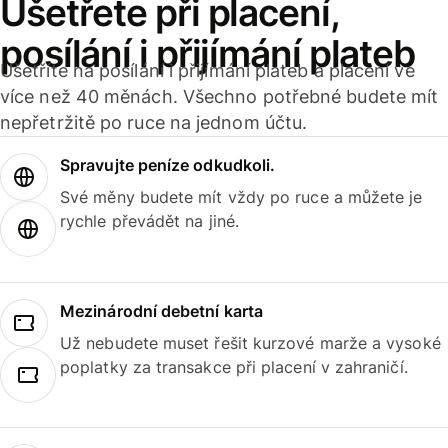
Ušetřete při placení,
posílání i přijímání plateb
Ušetříte na posílání i přijímání plateb a placení ve
více než 40 měnách. Všechno potřebné budete mít
nepřetržitě po ruce na jednom účtu.
Spravujte peníze odkudkoli.
Své měny budete mít vždy po ruce a můžete je
rychle převádět na jiné.
Mezinárodní debetní karta
Už nebudete muset řešit kurzové marže a vysoké
poplatky za transakce při placení v zahraničí.