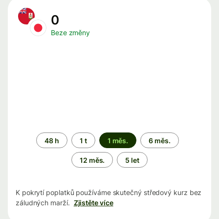
0
Beze změny
Časové
48 h
1 t
1 měs.
6 měs.
období
12 měs.
5 let
K pokrytí poplatků používáme skutečný středový kurz bez
záludných marží.
Zjistěte více