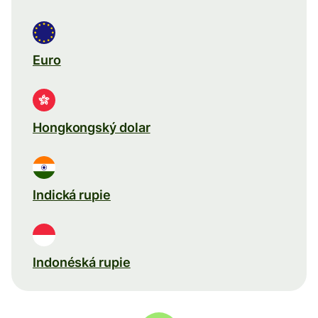
Euro
Hongkongský dolar
Indická rupie
Indonéská rupie