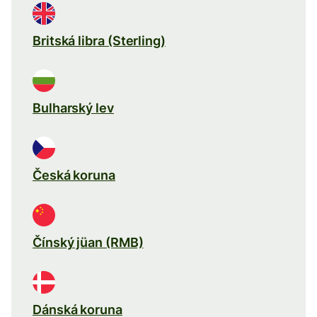
Britská libra (Sterling)
Bulharský lev
Česká koruna
Čínský jüan (RMB)
Dánská koruna