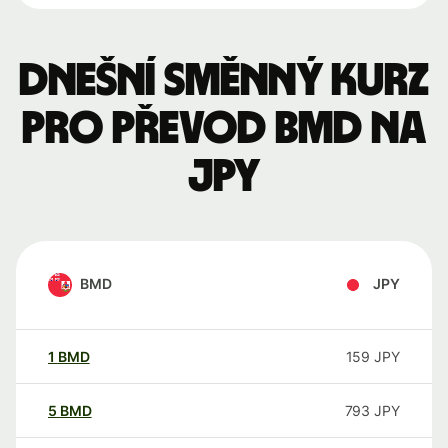
Dnešní směnný kurz
pro převod BMD na
JPY
BMD
JPY
1
BMD
159
JPY
5
BMD
793
JPY