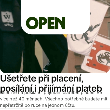
Ušetřete při placení,
posílání i přijímání plateb
Ušetříte na posílání i přijímání plateb a placení ve
více než 40 měnách. Všechno potřebné budete mít
nepřetržitě po ruce na jednom účtu.