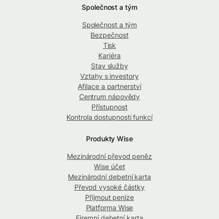
Společnost a tým
Společnost a tým
Bezpečnost
Tisk
Kariéra
Stav služby
Vztahy s investory
Afilace a partnerství
Centrum nápovědy
Přístupnost
Kontrola dostupnosti funkcí
Produkty Wise
Mezinárodní převod peněz
Wise účet
Mezinárodní debetní karta
Převod vysoké částky
Přijmout peníze
Platforma Wise
Firemní debetní karta