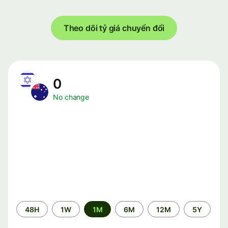
Theo dõi tỷ giá chuyển đổi
0
No change
Time
48H
1W
1M
6M
12M
5Y
period