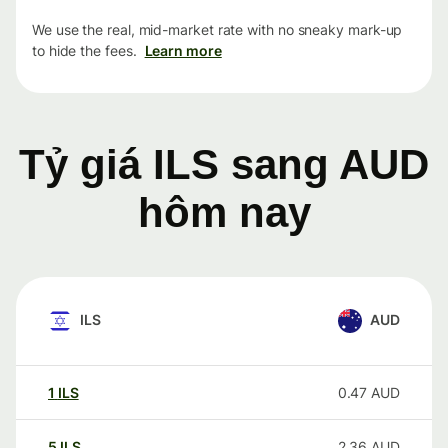
We use the real, mid-market rate with no sneaky mark-up
to hide the fees.
Learn more
Tỷ giá ILS sang AUD
hôm nay
ILS
AUD
1
ILS
0.47
AUD
5
ILS
2.36
AUD