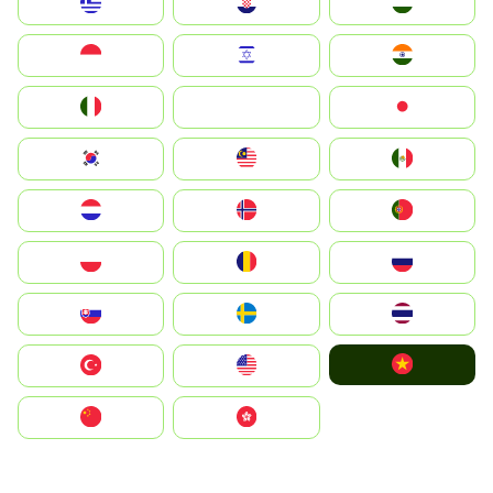
Greece
Hrvatska
Magyarország
Indonesia
Israel
India
Italia
JA
Japan
South Korea
Malay
Mexico
Nederland
Norge
Portugal
Polska
România
Россия
Slovensko
Ruoŧŧa
ไทย
Vietnam
Türkiye
United States
中国
中國香港特別行政區