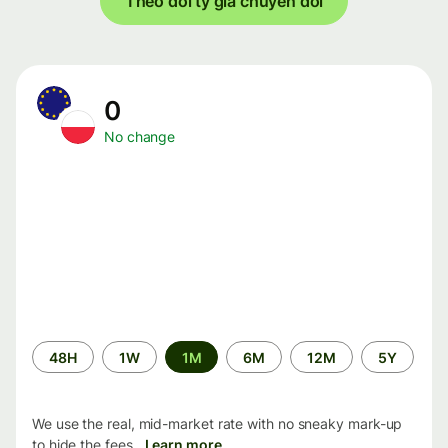
Theo dõi tỷ giá chuyển đổi
0
No change
Time
48H
1W
1M
6M
12M
5Y
period
We use the real, mid-market rate with no sneaky mark-up
to hide the fees.
Learn more