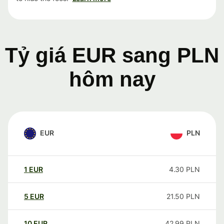
Tỷ giá EUR sang PLN
hôm nay
EUR
PLN
1
EUR
4.30
PLN
5
EUR
21.50
PLN
10
EUR
42.99
PLN