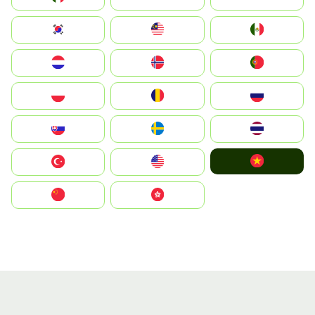
South Korea
Malay
Mexico
Nederland
Norge
Portugal
Polska
România
Россия
Slovensko
Ruoŧŧa
ไทย
Vietnam
Türkiye
United States
中国
中國香港特別行政區