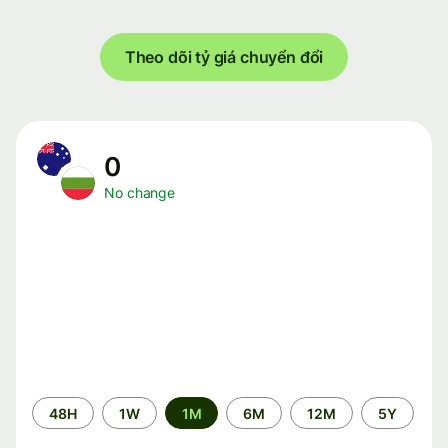
Theo dõi tỷ giá chuyển đổi
0
No change
Time
48H
1W
1M
6M
12M
5Y
period