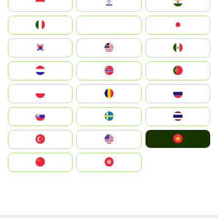
Indonesia
Israel
India
Italia
JA
Japan
South Korea
Malay
Mexico
Nederland
Norge
Portugal
Polska
România
Россия
Slovensko
Ruoŧŧa
ไทย
Vietnam
Türkiye
United States
中国
中國香港特別行政區