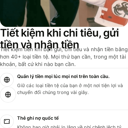
Tiết kiệm khi chi tiêu, gửi
tiền và nhận tiền
Tiết kiệm tiền khi bạn gửi, chi tiêu và nhận tiền bằng
hơn 40+ loại tiền tệ. Mọi thứ bạn cần, trong một tài
khoản, bất cứ khi nào bạn cần.
Quản lý tiền mọi lúc mọi nơi trên toàn cầu.
Giữ các loại tiền tệ của bạn ở một nơi tiện lợi và
chuyển đổi chúng trong vài giây.
Thẻ ghi nợ quốc tế
Không bao giờ phải lo lắng về phí chênh lệch tỷ